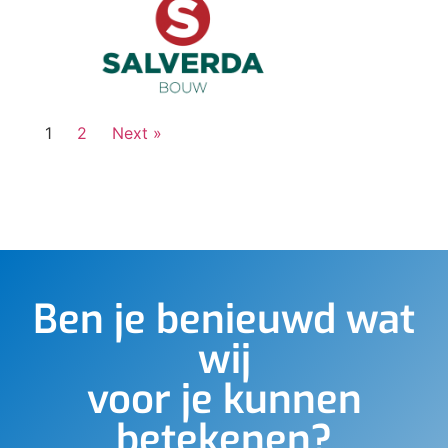
1
2
Next »
Ben je benieuwd wat
wij
voor je kunnen
betekenen?