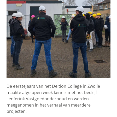
De eerstejaars van het Deltion College in Zwolle
maakte afgelopen week kennis met het bedrijf
Lenferink Vastgoedonderhoud en werden
meegenomen in het verhaal van meerdere
projecten.