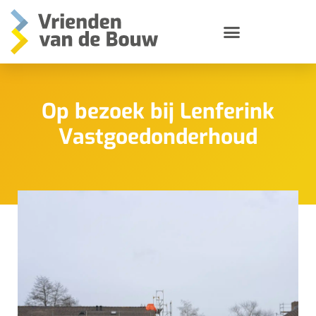
Vrienden van de stichting
Op bezoek bij Lenferink
Vastgoedonderhoud