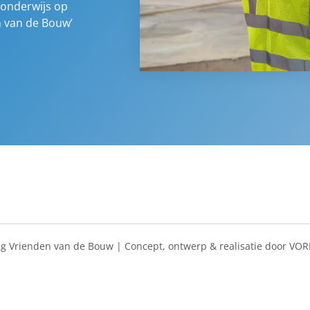
 onderwijs op
n van de Bouw’
ng Vrienden van de Bouw | Concept, ontwerp & realisatie door
VOR