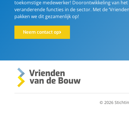
toekomstige medewerker! Doorontwikkeling van het
veranderende functies in de sector. Met de ‘Vriende
pakken we dit gezamenlijk op!
Neem contact op
© 2026 Stichti