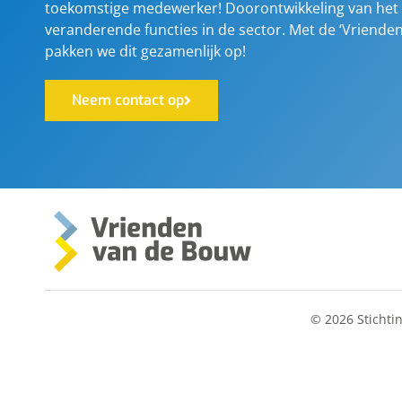
toekomstige medewerker! Doorontwikkeling van het
veranderende functies in de sector. Met de ‘Vriende
pakken we dit gezamenlijk op!
Neem contact op
© 2026 Stichti