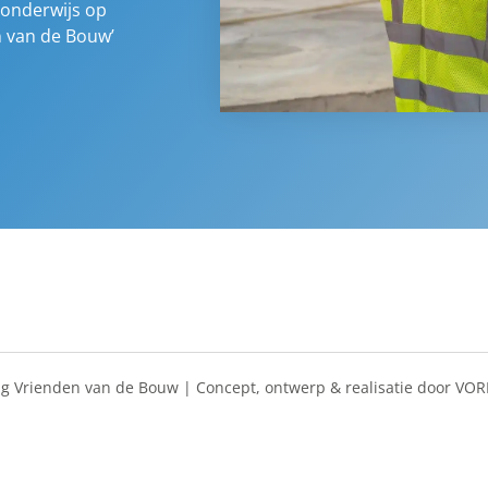
 onderwijs op
n van de Bouw’
ng Vrienden van de Bouw | Concept, ontwerp & realisatie door
VOR