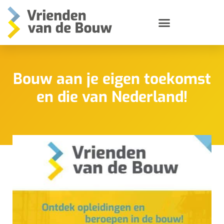
Vrienden van de stichting
Bouw aan je eigen toekomst
en die van Nederland!